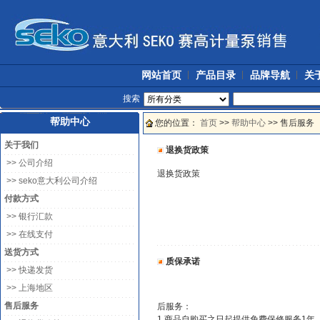
网站首页
产品目录
品牌导航
关于
搜索
帮助中心
您的位置：
首页
>>
帮助中心
>> 售后服务
关于我们
退换货政策
>> 公司介绍
退换货政策
>> seko意大利公司介绍
付款方式
>> 银行汇款
>> 在线支付
送货方式
质保承诺
>> 快递发货
>> 上海地区
售后服务
后服务：
1.商品自购买之日起提供免费保修服务1年