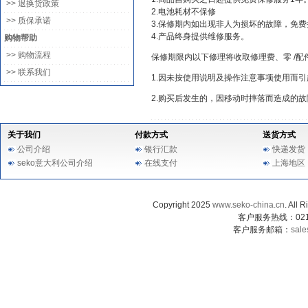
>> 退换货政策
2.电池耗材不保修
>> 质保承诺
3.保修期内如出现非人为损坏的故障，免
4.产品终身提供维修服务。
购物帮助
>> 购物流程
保修期限内以下修理将收取修理费、零 /配
>> 联系我们
1.因未按使用说明及操作注意事项使用而
2.购买后发生的，因移动时摔落而造成的
关于我们
付款方式
送货方式
公司介绍
银行汇款
快递发货
seko意大利公司介绍
在线支付
上海地区
Copyright 2025
www.seko-china.cn
. Al
客户服务热线：021-3
客户服务邮箱：
sale